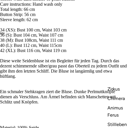
Care instructions: Hand wash only
Total length: 66 cm
Button Strip: 56 cm
Sleeve length: 62 cm
34 (XS): Bust 100 cm, Waist 103 cm
36 (S): Bust 104 cm, Waist 107 cm
38 (M): Bust 108cm, Waist 111 cm
40 (L): Bust 112 cm, Waist 115cm
42 (XL): Bust 116 cm, Waist 119 cm
Diese weite Seidenbluse ist ein Begleiter für jeden Tag. Durch das
dezent schimmernde silber/grau passt das Oberteil zu jedem Outfit und
gibt ihm den letzten Schliff. Die Bluse ist langärmlig und etwa
hüftlang.
Zirkus
Ein schmaler Stehkragen ziert die Bluse. Dunke Perlmuttknöpfe
dienen als Verschluss. Am Ärmel befinden sich Manschetten mit
Chimera
Schlitz und Knöpfen.
Animus
Ferus
Stillleben
Material: 100% Seide