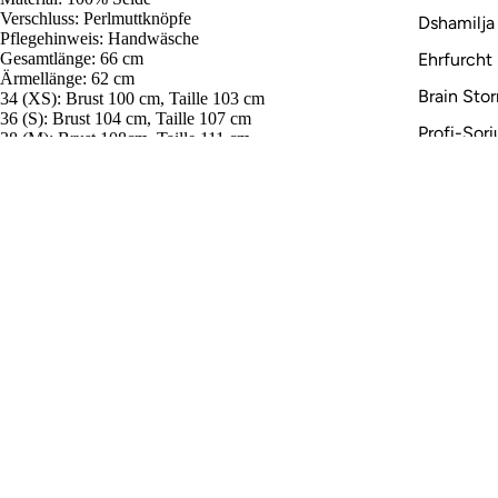
Verschluss: Perlmuttknöpfe
Dshamilja
Pflegehinweis: Handwäsche
Gesamtlänge: 66 cm
Ehrfurcht
Ärmellänge: 62 cm
Brain Sto
34 (XS): Brust 100 cm, Taille 103 cm
36 (S): Brust 104 cm, Taille 107 cm
Profi-Sor
38 (M): Brust 108cm, Taille 111 cm
40 (L): Brust 112 cm, Taille 115cm
Aquae
42 (XL): Brust 116 cm, Taille 119 cm
Agitate
195,00 €
Gutschei
Angaben zur Produktsicherheit/Product safety information
Produktnummer: 6004
Hersteller/Producer: Clara Kaesdorf
Adresse/Adress: Belziger Str. 29, 10823 Berlin, Deutschland/Germany
E-mail: info@clara-kaesdorf.com
Laden-Atelier
Montag und Dienstag
10 - 14:30 Uhr
Mon-Tue 10am - 2:30pm
Mittwoch-Samstag
12:00 - 18:00 Uhr