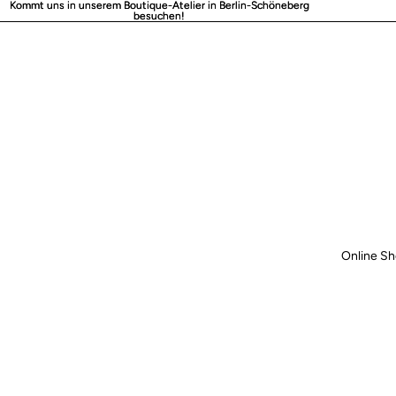
Kommt uns in unserem Boutique-Atelier in Berlin-Schöneberg
Kommt uns in unserem Boutique-Atelier in Berlin-Schöneberg
besuchen!
besuchen!
Online S