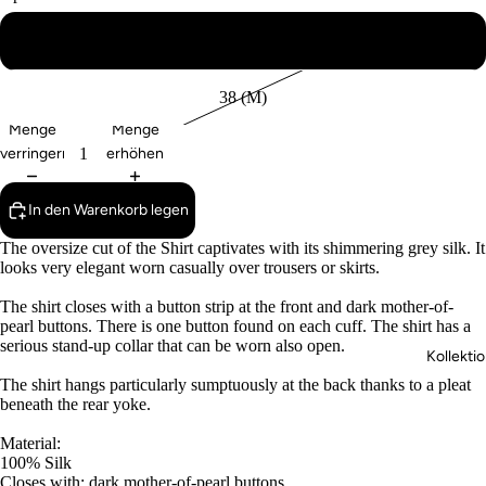
Scarves,
34 (XS)
Beanies a
Gloves
38 (M)
Schmuck 
Menge
Menge
Jewelry
verringern
erhöhen
Taschen 
Accessoir
In den Warenkorb legen
Bags and
The oversize cut of the Shirt captivates with its shimmering grey silk. It
Accessori
looks very elegant worn casually over trousers or skirts.
Socken /
The shirt closes with a button strip at the front and dark mother-of-
Socks
pearl buttons. There is one button found on each cuff. The shirt has a
serious stand-up collar that can be worn also open.
Haarspang
Kollekti
Hair Clips
The shirt hangs particularly sumptuously at the back thanks to a pleat
beneath the rear yoke.
Material:
100% Silk
Closes with: dark mother-of-pearl buttons